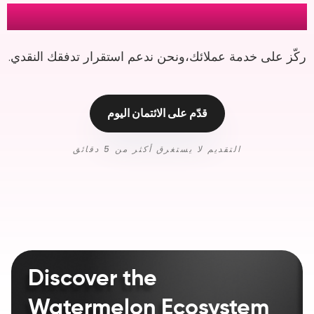
العبء المالي
ركّز على خدمة عملائك، ونحن ندعم استقرار تدفقك النقدي.
قدّم على الائتمان اليوم
التقديم لا يستغرق أكثر من 5 دقائق
Discover the
Watermelon Ecosystem