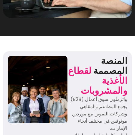
المنصة
المصممة
لقطاع
الأغذية
والمشروبات
واترملون سوق أعمال (B2B)
يجمع المطاعم والمقاهي
وشركات التموين مع موردين
موثوقين في مختلف أنحاء
الإمارات.